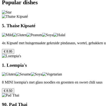
Popular dishes
5. Thaise Kipsaté
4x Kipsaté met huisgemaakte gekruide pindasaus, wortel, gebakken ui
€ 8.95
1. Loempia's
8 MINI loempia's met glass noodles en groenten en sweet chili saus
€ 8.50
90. Pad Thai