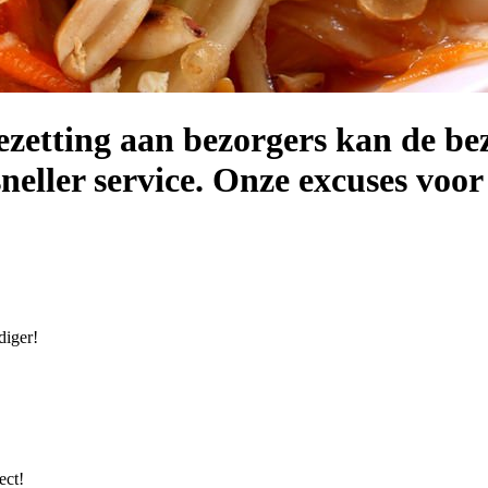
etting aan bezorgers kan de bez
sneller service. Onze excuses voo
diger!
ect!