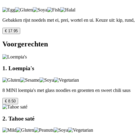
Gebakken rijst noedels met ei, prei, wortel en ui. Keuze uit: kip, rund
€ 17.95
Voorgerechten
1. Loempia's
8 MINI loempia's met glass noodles en groenten en sweet chili saus
€ 8.50
2. Tahoe saté